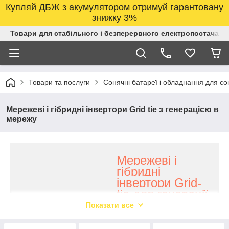
Купляй ДБЖ з акумулятором отримуй гарантовану
знижку 3%
Товари для стабільного і безперервного електропостачанн
Товари та послуги
Сонячні батареї і обладнання для со
Мережеві і гібридні інвертори Grid tie з генерацією в
мережу
Мережеві і
гібридні
інвертори Grid-
tie для генерації
електроенергії в
Показати все
зовнішню
мережу