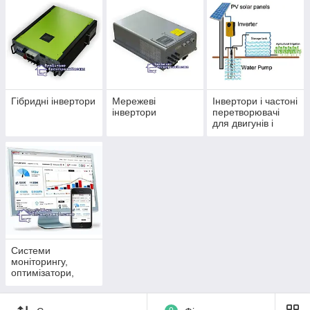
Більше 120 моделей
ефективного та
довговічного
обладнання для
генерації і продажу
електроенергії по
Гібридні інвертори
Мережеві
Інвертори і частоні
"зеленому" тарифі
інвертори
перетворювачі
державі.
для двигунів і
насосів зрошення
Дізнатися більше
Декілька причин стати нашим
партнером
Системи
моніторингу,
оптимізатори,
•
Весь асортимент — завжди у наявності
плати
та коштує за цінами виробника, або
паралельного
нижче.
підключення для