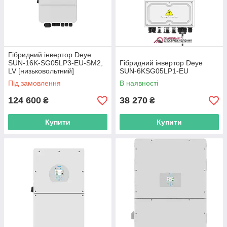
Гібридний інвертор Deye
SUN-16K-SG05LP3-EU-SM2,
Гібридний інвертор Deye
LV [низьковольтний]
SUN-6KSG05LP1-EU
Під замовлення
В наявності
124 600
38 270
₴
₴
Купити
Купити