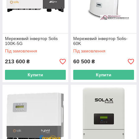
Дана система містить сонячні батареї та
мережевий інвертор. Постачання
електричної енергії буде відбуватися для
власних внутрішніх потреб, а не для
продажу. Частіше за все таку сонячну
станцію підключають до внутрішньої
мережі підприємства або приватного
Мережевий інвертор Solis
Мережевий інвертор Solis-
господарства яке постійно споживає
100K-5G
60K
електроенергію.
Під замовлення
Під замовлення
213 600
60 500
₴
₴
Автономні «розумні» мережі
Купити
Купити
У цьому випадку сонячні батареї через
гібридний інвертор
заряджають акумуляторні батареї. При
цьому відчутною перевагою такої сонячної
електростанції, є можливість розподілу
енергії, що виробляється для конкретних
споживачів, а надлишкова енергія
направляється до акумулятора чи в
мережу.