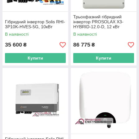
Мережевий інвертор — розумна
економія та можливість додаткового
Трьохфазний гібридний
постійного заробітку!
Гібридний інвертор Solis RHI-
інвертор PROSOLAX X3-
3P10K-HVES-5G, 10кВт
HYBRID-12.0-D, 12 кВт
В наявності
В наявності
35 600
86 775
₴
₴
Команда кваліфікованих спеціалістів
відповість на будь-які технічні запитання
та швидко підбере необхідне
Купити
Купити
обладнання.
Поспішайте оформити замовлення
онлайн або зателефонуйте нам.