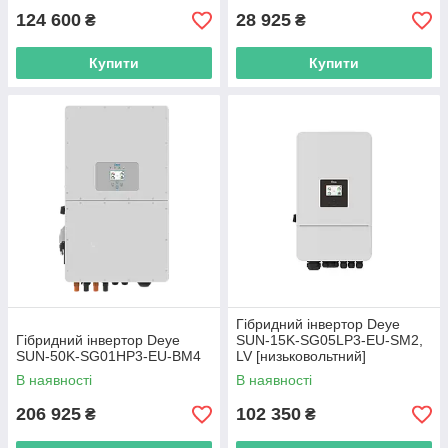
124 600
28 925
₴
₴
Купити
Купити
Гібридний інвертор Deye
Гібридний інвертор Deye
SUN-15K-SG05LP3-EU-SM2,
SUN-50K-SG01HP3-EU-BM4
LV [низьковольтний]
В наявності
В наявності
206 925
102 350
₴
₴