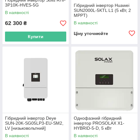
Гібридний інвертор Solis RHI-
3P10K-HVES-5G
Гібридний інвертор Huawei
SUN2000L-5KTL L1 (5 кВт, 2
В наявності
MPPT)
62 300
В наявності
₴
Ціну уточнюйте
Купити
Гібридний інвертор Deye
Однофазний гібридний
SUN-20K-SG05LP3-EU-SM2,
інвертор PROSOLAX X1-
LV [низьковольтний]
HYBRID-5-D, 5 кВт
В наявності
В наявності