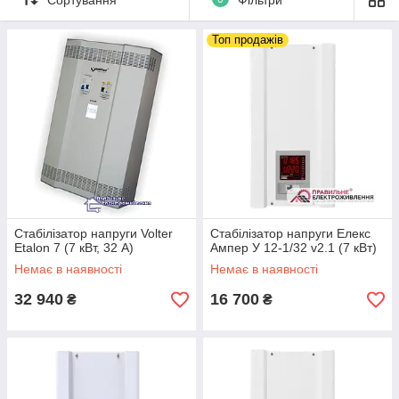
для підключення
окремих
Топ продажів
електроприладів або
всієї домашньої техніки.
Офіційна гарантія до 10
років, безкоштовна
доставка та
встановлення по
Україні. Звертайтеся
вже!
Обрати стабілізатор
Стабілізатор напруги Volter
Стабілізатор напруги Елекс
Etalon 7 (7 кВт, 32 А)
Ампер У 12-1/32 v2.1 (7 кВт)
Немає в наявності
Немає в наявності
Стабілізатор напруги підключаються після
32 940
16 700
₴
₴
лічильника на всю квартиру, будинок, дачу чи офіс.
Дозволяє захистити все підключене
електрообладнання від коливань напруги,
короткого замикання в навантаженні. Завдяки
цьому підключена техніка може працювати в
штатному режимі без збоїв і поломок, які б могли