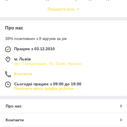
коливань напруги, короткого замикання в навантажені.
Показати все
Підключена техніка працюватиме в штатному режимі, без
збоїв і аварій, які б могли спричинити коливання напруги.
Про нас
38% позитивних з 8 відгуків за рік
Працює з 03.12.2010
м. Львів
вул. Городницька, 56, Львів, Україна
Контакти
Сьогодні працює з 09:00 до 19:00
Показати весь графік роботи
Про нас
Контакти