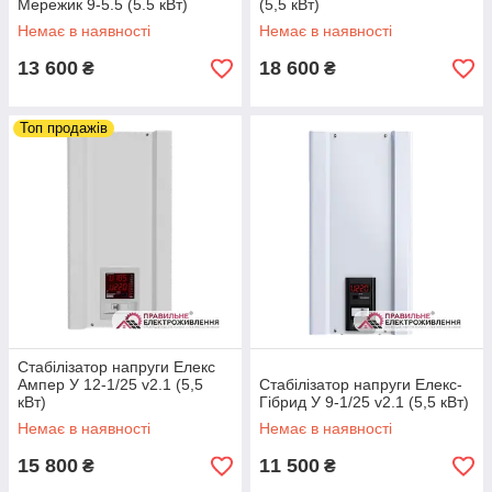
Мережик 9-5.5 (5.5 кВт)
(5,5 кВт)
Купити стабілізатор напруги для квартири — краще
Немає в наявності
Немає в наявності
розв'язання проблем з надійним
13 600
18 600
електрозабезпеченням! Замовляйте вже зараз
₴
₴
стабілізатор для свого дому і ваша техніка
максимально довго працюватиме стабільно і без
Топ продажів
збоїв.
Якщо не впевнені у виборі, телефонуйте нам, і ми
допоможемо розв'язати будь-яке питання!
Стабілізатор напруги Елекс
Ампер У 12-1/25 v2.1 (5,5
Стабілізатор напруги Елекс-
кВт)
Гібрид У 9-1/25 v2.1 (5,5 кВт)
Немає в наявності
Немає в наявності
15 800
11 500
₴
₴