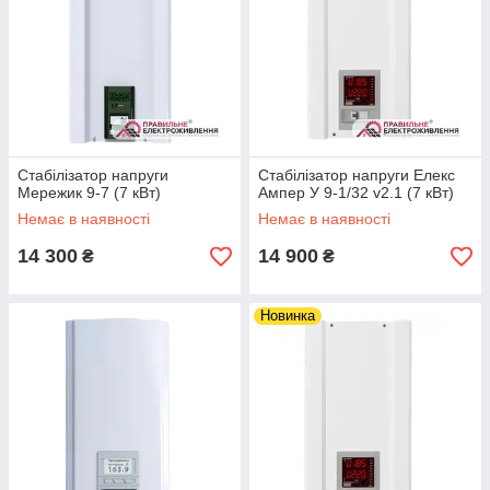
спричинити коливання напруги.
Основні критерії вибору
стабілізатора для квартири та дому
Стабілізатор напруги
Стабілізатор напруги Елекс
Спосіб підключення
Мережик 9-7 (7 кВт)
Ампер У 9-1/32 v2.1 (7 кВт)
Найпоширеніші два варіанти підключення:
Немає в наявності
Немає в наявності
локальне дозволяє безпосередньо
підключати стабілізатор до техніки, яка
14 300
14 900
₴
₴
найбільш вразлива до збоїв в мережі, та
стабілізатори загального підключення, тобто
на всю групу споживачів.
Новинка
Потужність
Варто враховувати, що при підключенні
декількох приладів, їх сумарна потужність
не повинна перевищувати потужність
самого стабілізатора. В ідеалі потужність
повинна бути до 25% вищою сумарної