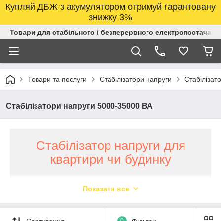
Купляй ДБЖ з акумулятором отримуй гарантовану
знижку 3%
Товари для стабільного і безперервного електропостачанн
Товари та послуги
Стабілізатори напруги
Стабілізат
Стабілізатори напруги 5000-35000 ВА
Стабілізатор напруги для
квартири чи будинку
Широкий вибір якісних
Показати все
стабілізаторів напруги
різного типу потужністю
від 5 000 до 35 000 ВА
Сортування
0
Фільтри