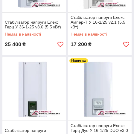
потужності всіх підключених приборів.
Стабілізатор напруги Елекс
Стабілізатор напруги Елекс
Ампер-Т У 16-1/25 v2.1 (5,5
Точність стабілізації
Герц У 36-1-25 v3.0 (5.5 кВт)
кВт)
Підбирається відповідно до діапазону
напруг, який допустимий до роботи
Немає в наявності
Немає в наявності
устаткування, що захищає
25 400
17 200
₴
₴
стабілізатор напруги. Для звичайних
побутових пристроїв достатньо буде
точності 5-10%, найоптимальніша точність
Новинка
2,5-4%.
Розташування стабілізатора
Вибираючи стабілізатор напруги, також
необхідно заздалегідь врахувати його
місцеположення, враховуючи його форм-
фактор. Можна обрати стабілізатор
настінний або для розташування на підлозі.
Розв'язання проблем з надійним
Стабілізатор напруги Елекс
електрозабезпеченням!
Стабілізатор напруги
Герц-Дуо У 16-1/25 DUO v3.0