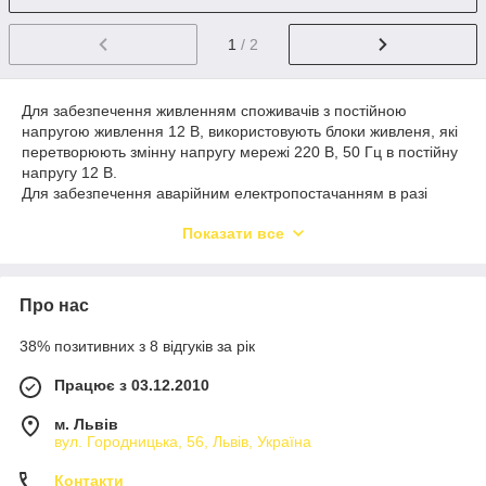
1
/ 2
Для забезпечення живленням споживачів з постійною
напругою живлення 12 В, використовують блоки живленя, які
перетворюють змінну напругу мережі 220 В, 50 Гц в постійну
напругу 12 В.
Для забезпечення аварійним електропостачанням в разі
відімкнення живлення мережі є тип БЖ, які мають можливість
Показати все
підключення зовнішньої батареї. Тому такий блок живлення
може працювати в режимі безперебійного живлення.
Широко використовують блоки живлення 220/12 для систем
Про нас
охоронних і пожежних сигналізацій, світлодіодного
освітлення, домофонів і іншого.
38% позитивних з 8 відгуків за рік
Працює з 03.12.2010
м. Львів
вул. Городницька, 56, Львів, Україна
Контакти