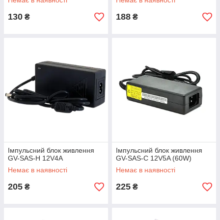
Немає в наявності
Немає в наявності
130
188
₴
₴
Якість
Ми пропонуємо виключно
заводський товар від надійних та
перевірених постачальників. Вся
продукція проходить жорсткий
контроль якості та міжнародну
сертифікацію, про що свідчать
типові документи. Кожен блок
проходить додаткове тестування
та перевірку нашою службою
контролю, тому клієнт точно
отримає якісний товар.
Імпульсний блок живлення
Імпульсний блок живлення
GV-SAS-H 12V4A
GV-SAS-C 12V5A (60W)
Немає в наявності
Немає в наявності
205
225
₴
₴
Гарантія
Закупка якісного та
оригінального товару у