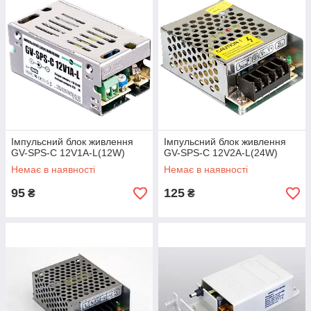
перевірених постачальників та
наявність повного пакету
документів дає нам можливість
виписувати гарантійний талон
строком на 12 місяців і повністю
виконувати свої зобов’язання по
ньому.
Імпульсний блок живлення
Імпульсний блок живлення
GV-SPS-C 12V1A-L(12W)
GV-SPS-C 12V2A-L(24W)
Комплектація
Немає в наявності
Немає в наявності
У нашому асортименті виключно
якісна та перевірена продукція.
95
125
₴
₴
Кожен блок продається у
заводській оригінальній упаковці,
з повним пакетом документів та
додаткових аксесуарів, якщо такі
передбачені технологією.