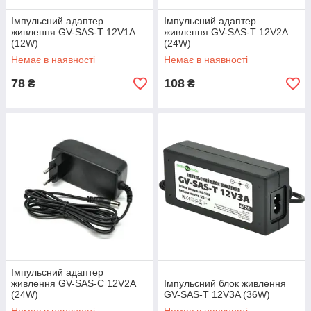
При відключенні світла перемикає систему
Імпульсний адаптер
Імпульсний адаптер
на акумуляторне живлення.
живлення GV-SAS-T 12V1A
живлення GV-SAS-T 12V2A
(12W)
(24W)
Немає в наявності
Немає в наявності
Дивитись каталог
78
108
₴
₴
4 причини обрати саме наші блоки
живлення
Асортимент
В нашому каталозі більше 10
сучасних, актуальних
високотехнологічних позицій. Всі
блоки є в наявності на власному
Імпульсний адаптер
складі та відправляються
живлення GV-SAS-C 12V2A
Імпульсний блок живлення
(24W)
GV-SAS-T 12V3A (36W)
покупцю в день оформлення
заявки на товар.