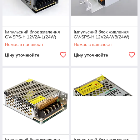
Захистіть свою систему від збоїв
Якісний та сертифікований блок живлення стане
гарантією безперебійної та стабільної роботи
системи, а також її довговічності. Обираючи
Імпульсний блок живлення
Імпульсний блок живлення
простий і перевірений пристрій, ви економите на
GV-SPS-H 12V2A-L(24W)
GV-SPS-H 12V2A-WB(24W)
можливих поломках та повністю страхуєтесь від їх
Немає в наявності
Немає в наявності
виникнення!
Ціну уточнюйте
Ціну уточнюйте
Імпульсний блок живлення