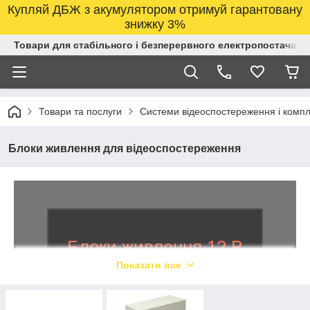
Купляй ДБЖ з акумулятором отримуй гарантовану
знижку 3%
Товари для стабільного і безперервного електропостачанн
Товари та послуги
Системи відеоспостереження і компл
Блоки живлення для відеоспостереження
Блоки живлення 12 В
Показати все
Пропонуємо стабілізуючі елементи, які
зв’язують всю систему в одне ціле та
попереджають поломки, зв’язані з