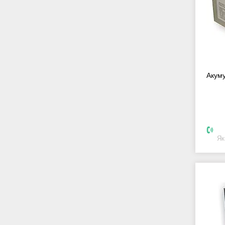
Акум
Як