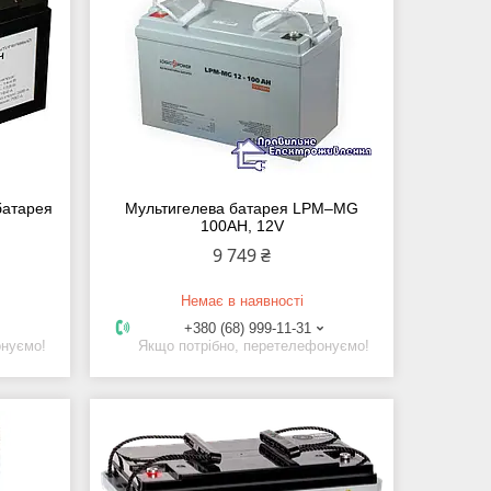
батарея
Мультигелева батарея LPM–MG
100AH, 12V
9 749 ₴
Немає в наявності
+380 (68) 999-11-31
онуємо!
Якщо потрібно, перетелефонуємо!