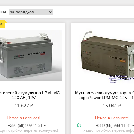
аж
игелевий акумулятор LPM–MG
Мультигелева акумуляторна 
120 AH, 12V
LogicPower LPM-MG 12V - 
11 627 ₴
15 041 ₴
Немає в наявності
Немає в наявності
+380 (68) 999-11-31
+380 (68) 999-11-31
що потрібно, перетелефонуємо!
Якщо потрібно, перетелеф