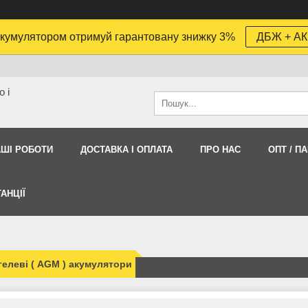
кумулятором отримуй гарантовану знижку 3%
ДБЖ + АК
 і
АШI РОБОТИ
ДОСТАВКА І ОПЛАТА
ПРО НАС
ОПТ / П
АНЦІЇ
елеві ( AGM ) акумулятори