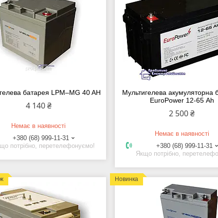
гелева батарея LPM–MG 40 AH
Мультигелева акумуляторна 
EuroPower 12-65 Аh
4 140 ₴
2 500 ₴
Немає в наявності
Немає в наявності
+380 (68) 999-11-31
що потрібно, перетелефонуємо!
+380 (68) 999-11-31
Якщо потрібно, перетелеф
аж
Новинка