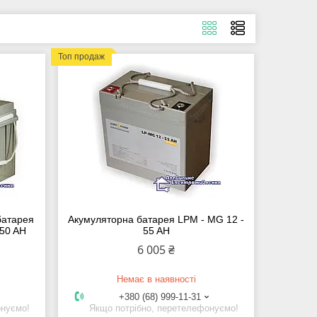
Топ продаж
батарея
Акумуляторна батарея LPM - MG 12 -
150 AH
55 AH
6 005 ₴
Немає в наявності
+380 (68) 999-11-31
онуємо!
Якщо потрібно, перетелефонуємо!