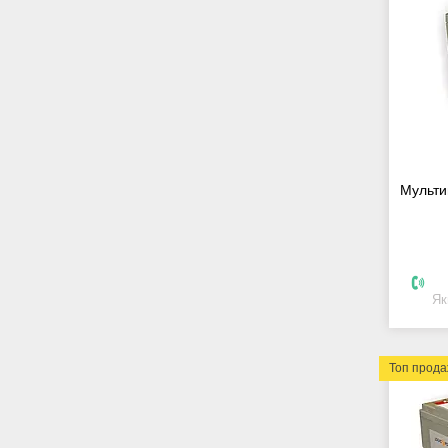
Мульти
Як
Топ прод