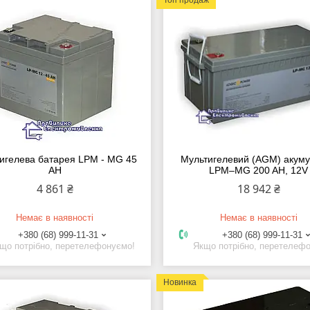
игелева батарея LPM - MG 45
Мультигелевий (AGM) акум
AH
LPM–MG 200 AH, 12V
4 861 ₴
18 942 ₴
Немає в наявності
Немає в наявності
+380 (68) 999-11-31
+380 (68) 999-11-31
що потрібно, перетелефонуємо!
Якщо потрібно, перетелеф
Новинка