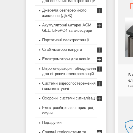
для сонячних електростанцій
Джерела безперебійного
живлення (ДБЖ)
Акумуляторні батареї AGM,
GEL, LiFePO4 та аксесуари
Портативні електростанції
Стабілізатори напруги
Електромотори для човнів
Вітрогенератори і обладнання
для вітрових електростанцій
В 
ел
Системи відеоспостереження
на
і комплектуючі
Охоронні системи сигналізації
Електрообігріваючі пристрої,
сауни
Подарунки
Сонячні геліосистеми та