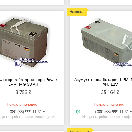
Новинка
уляторна батарея LogicPower
Акумуляторна батарея LPM
LPM–MG 33 AH
AH, 12V
3 753 ₴
25 164 ₴
Немає в наявності
Немає в наявності
+380 (68) 999-11-31
+380 (68) 999-11-31
що потрібно, перетелефонуємо!
Якщо потрібно, перетелеф
Топ продаж