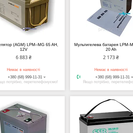
улятор (AGM) LPM–MG 65 AH,
Мультигелева батарея LPM-M
12V
20 Ah
6 883 ₴
2 173 ₴
Немає в наявності
Немає в наявності
+380 (68) 999-11-31
+380 (68) 999-11-31
що потрібно, перетелефонуємо!
Якщо потрібно, перетелеф