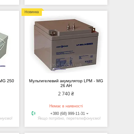
Новинка
–MG 250
Мультигелевий акумулятор LPM - MG
26 AH
2 740 ₴
Немає в наявності
+380 (68) 999-11-31
онуємо!
Якщо потрібно, перетелефонуємо!