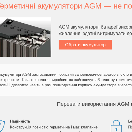
Герметичні акумулятори AGM ― не по
AGM акумуляторні батареї викор
живлення, здатні витримувати до 
Обрати акумулятор
акумуляторі AGM застосований пористий заповнювач-сепаратор зі скло в
ектролітом. Така технологія виробництва забезпечує абсолютну герметич
зовні і дозволяє навіть в разі пошкодження корпусу акумулятора зберегт
Переваги використання AGM 
Надійність
Б
Конструкція повністю герметична і має клапанне
П