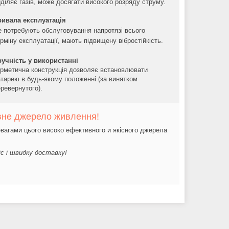
діляє газів, може досягати високого розряду струму.
ривала експлуатація
е потребують обслуговування напротязі всього
рміну експлуатації, мають підвищену вібростійкість.
ручність у використанні
ерметична конструкція дозволяє встановлювати
атарею в будь-якому положенні (за винятком
ревернутого).
вне джерело живлення!
вагами цього високо ефективного и якісного джерела
іс і швидку доставку!