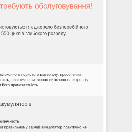
требують обслуговування!
истовуються як джерело безперебійного
550 циклів глибокого розряду.
олоконного пористого матеріалу, просочений
ність, практично виключає витікання електроліту
и його працездатність.
акумуляторів
езпечність
ри правильному заряді акумулятор практично не