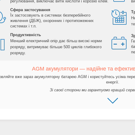
регулювання, виключає витік кислоти і корозію клем.
ви
Сфера застосування
Т
Їх застосовують в системах безперебійного
Н
живлення (ДБЖ), охоронних і протипожежних
те
системах і т.п.
Продуктивність
З
Менший електричний опір дає більш високі норми
Г
б
розряду, витримуває більше 500 циклів глибокого
пе
розряду.
AGM акумулятори — надійне та ефекти
вляйте вже зараз акумуляторну батарею AGM і користуйтесь усіма пере
енергії.
Зі своєї сторони ми гарантуємо кращий серв