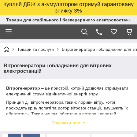
Купляй ДБЖ з акумулятором отримуй гарантовану
знижку 3%
Товари для стабільного і безперервного електропостачанн
Товари та послуги
Вітрогенератори і обладнання для ві
Вітрогенератори і обладнання для вітрових
електростанцій
Вітрогенератор
– це пристрій, котрий дозволяє отримувати
електричний струм від кінетичної енергії вітру.
Принцип дії вітрогенератора такий: пориви вітру, котрі
проходять крізь лопаті та ротор вітрової станції, змушують їх
обертатись. Таким чином, обертання ротора і лопатей
призводять до руху головний вал, котрий в свою чергу
Показати все
активовує редуктор, обертання якого призводить до роботи
електричного генератора. В результаті чого, кінетична