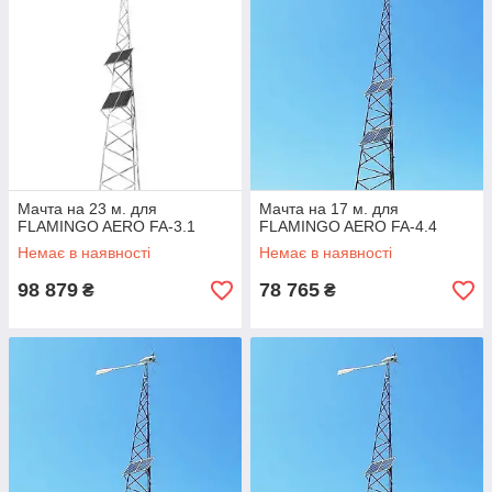
Крім того, вітрогенератор може успішно працювати із
сонячними панелями. Для цього необхідно встановити
спеціальний гібридний контролер, котрий розприділятиме
Мачта на 23 м. для
Мачта на 17 м. для
електричний струм одночасно від сонячних фотомодулів та
FLAMINGO AERO FA-3.1
FLAMINGO AERO FA-4.4
вітрової станції.
Немає в наявності
Немає в наявності
98 879
78 765
₴
₴