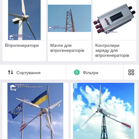
енергія вітру спочатку перетворюється у механічну енергію
на роторі, а вже потім, завдяки електричному генератору – в
електричну.
Вітрогенератори
Мачти для
Контролери
вітрогенераторів
заряду для
вітрогенераторів
Сортування
0
Фільтри
Будова вітрогенератора має такий вигляд: