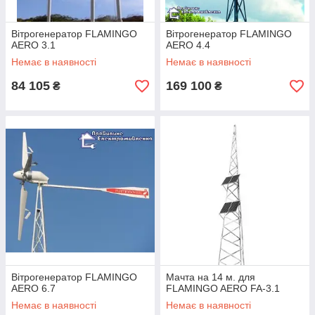
Вітрогенератор FLAMINGO
Вітрогенератор FLAMINGO
AERO 3.1
AERO 4.4
Немає в наявності
Немає в наявності
84 105
169 100
₴
₴
Існує 2 типи вітрогенераторів, котрі відрізняються між собою
будовою ротора (рухомої частини конструкції):
1. З горизонтальною віссю
2. З вертикальною віссю
Вітрогенератор FLAMINGO
Мачта на 14 м. для
При встановленні вітрогенератора варто розуміти і те, не
AERO 6.7
FLAMINGO AERO FA-3.1
тільки швидкість потоку вітру є єдиним показником
Немає в наявності
Немає в наявності
потужності. Чим більшими є розміри турбіни вітрогенератора,