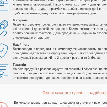
Є можливість замовити кабелі для сонячних батарей різного діа
лічильники електроенергії. Також є готові комплекти для кріпл
призначені під стандартні розміри батарей з шириною до 1 м т
підібрати комплект, якщо у вас інші розміри фотомодулів.
Матеріал
Якщо ми говоримо про кріплення, то тут використовуються алюм
які не схильні до корозійних процесів. Кабелі виготовляються з
впливу зовнішніх факторів. Дана продукція — надійна та еколог
висококласного пластику.
Надійність
Безпосередньо перед тим, як комплектуючі установлять, та вон
проходить ряд тестових випробувань, одне з яких проводиться 
експлуатації розрахований на 2 десятки років, а то й більше.
Гарантія
На всю продукцію розповсюджується гарантійні зобов’язання ві
мають відповідні сертифікати якості та усю необхідну технічну
ви можете звернутися до наших спеціалістів за безкоштовною к
Якісні комплектуючі — надійна 
Ви можете звернутися до нас телефоном та отримати всю необ