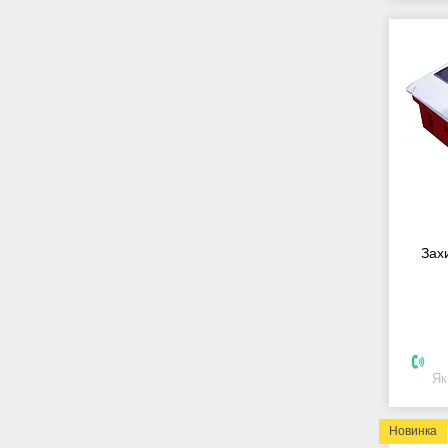
Зах
Як
Новинка