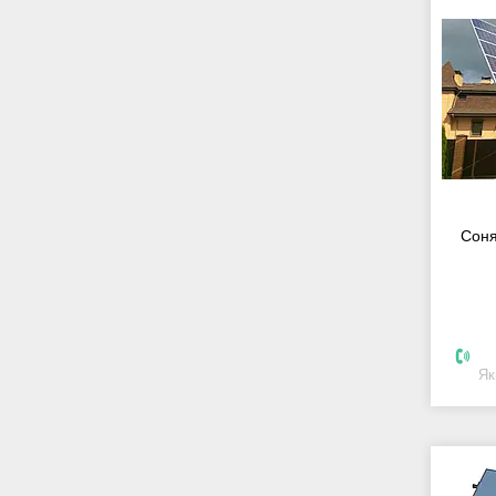
Соня
Як