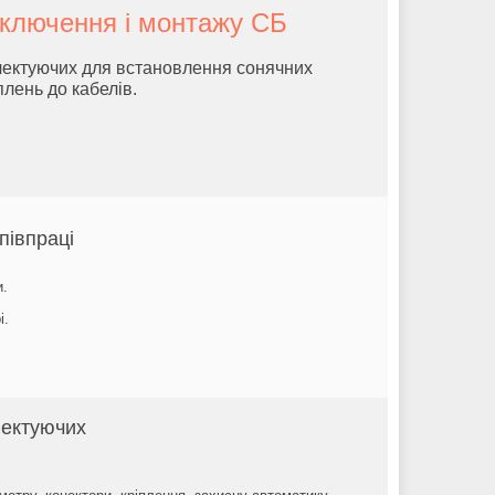
дключення і монтажу СБ
лектуючих для встановлення сонячних
плень до кабелів.
півпраці
и.
і.
лектуючих