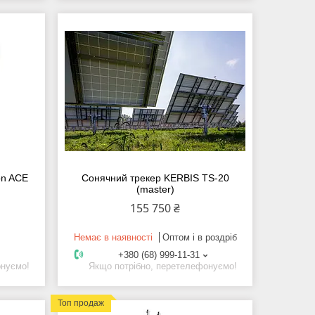
on ACE
Сонячний трекер KERBIS TS-20
(master)
155 750 ₴
Немає в наявності
Оптом і в роздріб
+380 (68) 999-11-31
онуємо!
Якщо потрібно, перетелефонуємо!
Топ продаж