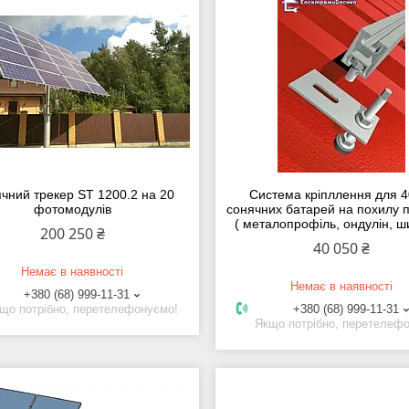
чний трекер ST 1200.2 на 20
Система кріпллення для 4
фотомодулів
сонячних батарей на похилу 
( металопрофіль, ондулін, 
200 250 ₴
40 050 ₴
Немає в наявності
Немає в наявності
+380 (68) 999-11-31
що потрібно, перетелефонуємо!
+380 (68) 999-11-31
Якщо потрібно, перетелеф