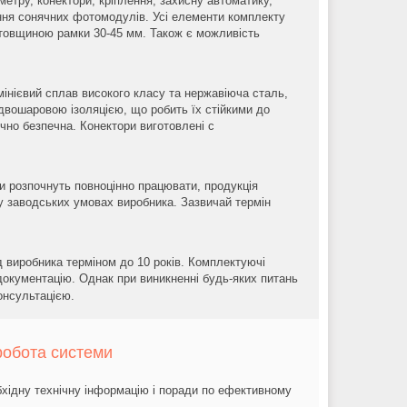
метру, конектори, кріплення, захисну автоматику,
ення сонячних фотомодулів. Усі елементи комплекту
а товщиною рамки 30-45 мм. Також є можливість
інієвий сплав високого класу та нержавіюча сталь,
 двошаровою ізоляцією, що робить їх стійкими до
ічно безпечна. Конектори виготовлені с
и розпочнуть повноцінно працювати, продукція
у заводських умовах виробника. Зазвичай термін
д виробника терміном до 10 років. Комплектуючі
 документацію. Однак при виникненні будь-яких питань
онсультацією.
робота системи
хідну технічну інформацію і поради по ефективному