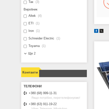
Так
3
Виробник
Altek
4
ETI
1
Iron
1
Schneider Electric
1
Toyama
1
Ще 2
Контакти
+380 (68) 999-11-31
Якщо потрібно, перетелефонуємо!
+380 (63) 911-19-22
Viber, Telegram, WhatsApp