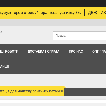
кумулятором отримуй гарантовану знижку 3%
ДБЖ + АК
 і
АШI РОБОТИ
ДОСТАВКА І ОПЛАТА
ПРО НАС
ОПТ / П
АНЦІЇ
тація для монтажу сонячних батарей