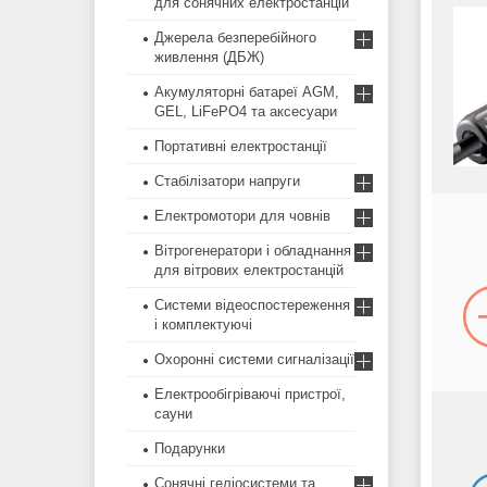
для сонячних електростанцій
Джерела безперебійного
живлення (ДБЖ)
Акумуляторні батареї AGM,
GEL, LiFePO4 та аксесуари
Портативні електростанції
Стабілізатори напруги
Електромотори для човнів
Вітрогенератори і обладнання
для вітрових електростанцій
Системи відеоспостереження
і комплектуючі
Охоронні системи сигналізації
Електрообігріваючі пристрої,
сауни
Подарунки
Сонячні геліосистеми та