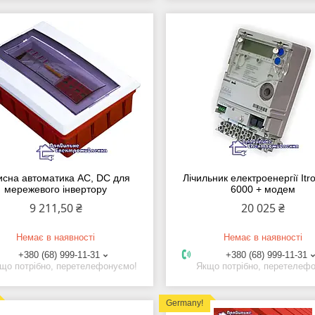
исна автоматика АС, DC для
Лічильник електроенергії Itr
мережевого інвертору
6000 + модем
9 211,50 ₴
20 025 ₴
Немає в наявності
Немає в наявності
+380 (68) 999-11-31
+380 (68) 999-11-31
що потрібно, перетелефонуємо!
Якщо потрібно, перетелеф
Germany!