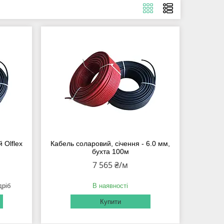
 Olflex
Кабель соларовий, січення - 6.0 мм,
бухта 100м
7 565 ₴/м
дріб
В наявності
Купити