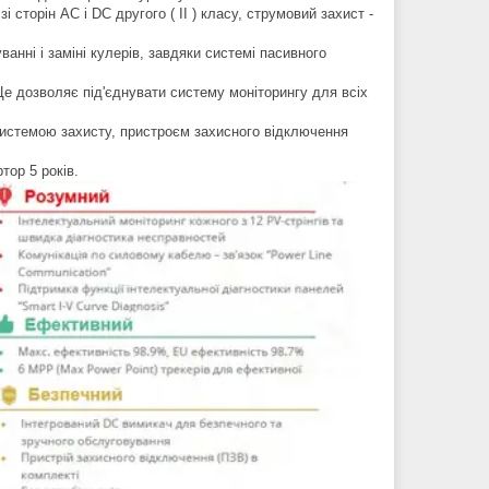
 сторін AC і DC другого ( II ) класу, струмовий захист -
анні і заміні кулерів, завдяки системі пасивного
Це дозволяє під'єднувати систему моніторингу для всіх
системою захисту, пристроєм захисного відключення
тор 5 років.