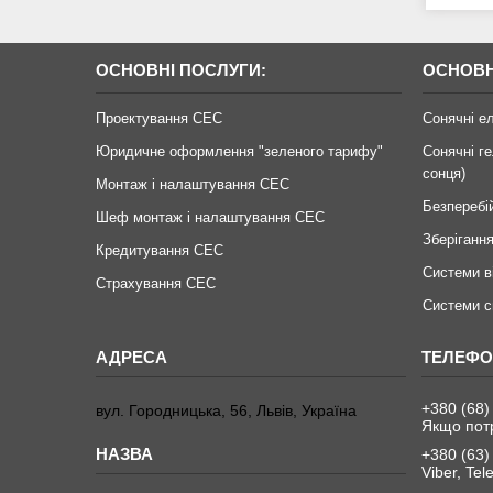
ОСНОВНІ ПОСЛУГИ:
ОСНОВН
Проектування СЕС
Сонячні е
Юридичне оформлення "зеленого тарифу"
Сонячні ге
сонця)
Монтаж і налаштування СЕС
Безперебі
Шеф монтаж і налаштування СЕС
Зберігання
Кредитування СЕС
Системи в
Страхування СЕС
Системи с
+380 (68)
вул. Городницька, 56, Львів, Україна
Якщо пот
+380 (63)
Viber, Te