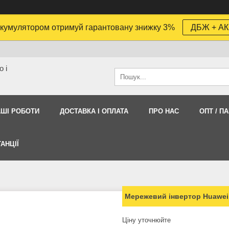
кумулятором отримуй гарантовану знижку 3%
ДБЖ + АК
 і
АШI РОБОТИ
ДОСТАВКА І ОПЛАТА
ПРО НАС
ОПТ / П
АНЦІЇ
Мережевий інвертор Huawei
Ціну уточнюйте