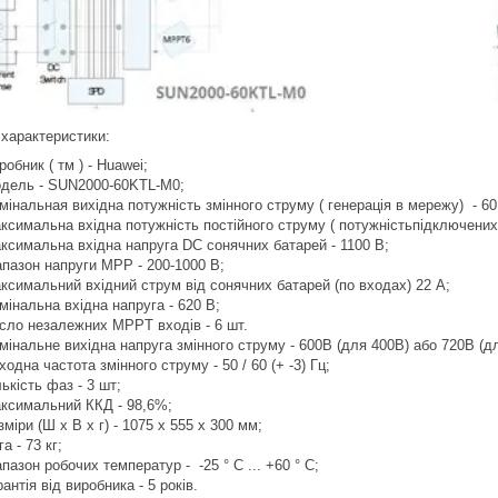
 характеристики:
робник ( тм ) - Huawei;
дель - SUN2000-60KTL-M0;
мінальная вихідна потужність змінного струму ( генерація в мережу) - 60
ксимальна вхідна потужність постійного струму ( потужністьпідключених 
ксимальна вхідна напруга DC сонячних батарей - 1100 В;
апазон напруги MPP - 200-1000 В;
ксимальний вхідний струм від сонячних батарей (по входах) 22 А;
мінальна вхідна напруга - 620 В;
сло незалежних MPPT входів - 6 шт.
мінальне вихідна напруга змінного струму - 600В (для 400В) або 720В (д
ходна частота змінного струму - 50 / 60 (+ -3) Гц;
лькість фаз - 3 шт;
ксимальний ККД - 98,6%;
зміри (Ш х В х г) - 1075 x 555 x 300 мм;
а - 73 кг;
апазон робочих температур - -25 ° C ... +60 ° C;
рантія від виробника - 5 років.