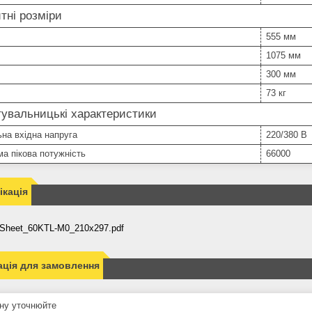
тні розміри
555 мм
1075 мм
300 мм
73 кг
увальницькі характеристики
на вхідна напруга
220/380 В
а пікова потужність
66000
кація
Sheet_60KTL-M0_210x297.pdf
ція для замовлення
ну уточнюйте