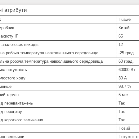
і атрибути
к
Huawei
иробник
Китай
захисту IP
65
ь аналогових виходів
12
ьна робоча температура навколишнього середовища
-25 град.
льна робоча температура навколишнього середовища
60 град.
на потужність
60000 Вт
олостого ходу
30 А
 менше
98.7 %
ний термін
5 міс
ід перевантажень
Так
ід перегріву
Так
ід короткого замикання
Так
Новий
чої величини
Потужніст