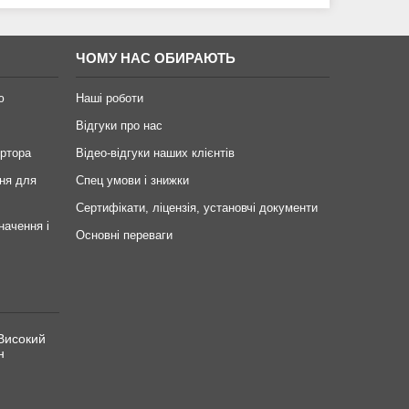
ЧОМУ НАС ОБИРАЮТЬ
ю
Наші роботи
Відгуки про нас
ертора
Відео-відгуки наших клієнтів
ня для
Спец умови і знижки
Сертифікати, ліцензія, установчі документи
начення і
Основні переваги
Високий
н