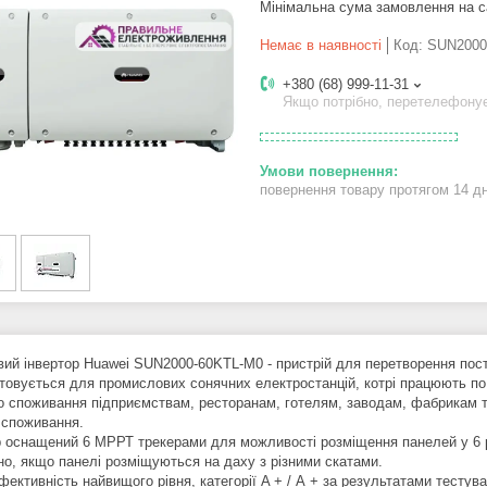
Мінімальна сума замовлення на с
Немає в наявності
Код:
SUN2000
+380 (68) 999-11-31
Якщо потрібно, перетелефону
повернення товару протягом 14 д
ий інвертор Huawei SUN2000-60KTL-M0 - пристрій для перетворення пості
товується для промислових сонячних електростанцій, котрі працюють по
о споживання підприємствам, ресторанам, готелям, заводам, фабрикам та
 споживання.
р оснащений 6 МРРТ трекерами для можливості розміщення панелей у 6 рі
но, якщо панелі розміщуються на даху з різними скатами.
фективність найвищого рівня, категорії A + / А + за результатами тесту