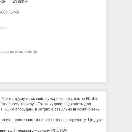
айті — 40 000 ₴
-60KTL-M0
ємо!
нів
за домовленістю
йного струму в змінний, сумарною потужністю 60 кВт.
 "зеленому тарифу". Також чудово поідходить для
 іншим спорудам, в котрих є стабільно високий рівень
зних положеннях та на різні сторони горизонту. Це дуже
вання від Німецького журналу PHOTON.