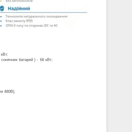
 кВт;
сонячних батарей ) - 66 кВт;
ля 480В);