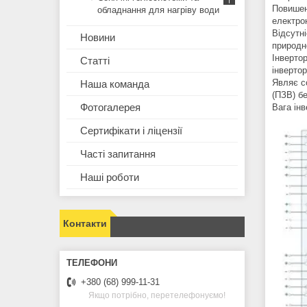
Повишена
обладнання для нагріву води
електрон
Відсутні
Новини
природн
Інверто
Статті
інвертор
Являє с
Наша команда
(ПЗВ) бе
Фотогалерея
Вага інв
Сертифікати і ліцензії
Часті запитання
Наші роботи
Контакти
+380 (68) 999-11-31
Якщо потрібно, перетелефонуємо!