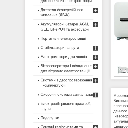
для сонячних електростанцій
Джерела безперебійного
живлення (ДБЖ)
Акумуляторні батареї AGM,
GEL, LiFePO4 та аксесуари
Портативні електростанції
Стабілізатори напруги
Електромотори для човнів
Вітрогенератори і обладнання
для вітрових електростанцій
Системи відеоспостереження
і комплектуючі
Охоронні системи сигналізації
Мережев
Викорис
Електрообігріваючі пристрої,
власног
сауни
денного
Інверто
Подарунки
актуаль
Енергое
Сонячні геліосистеми та