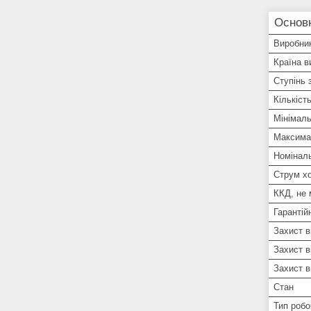
Основн
Виробни
Країна в
Ступінь 
Кількіст
Мінімал
Максима
Номіналь
Струм х
ККД, не
Гарантій
Захист в
Захист в
Захист в
Стан
Тип робо