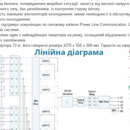
 безпека: попередження аварійної ситуації: захисту від високої напруги зі
ного типу, без запобіжників, із контролем струму витоку.
сть зовнішніх вентиляторів охолодження: немає необхідності в обслуговув
ого охолодження.
р підтримує комунікацію по силовому кабелю Power Line Communication. 
ів системи.
обою один з найнадійніших інверторів на ринку, оснащений вбудованою 
з запобіжників.
ертора 73 кг, його габаритні розміри 1075 x 555 x 300 мм. Гарантія на інвер