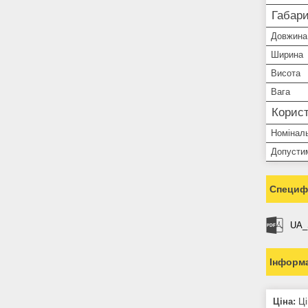
Габари
Довжина
Ширина
Висота
Вага
Корист
Номіналь
Допустим
Специфі
UA_
Інформа
Ціна:
Ці