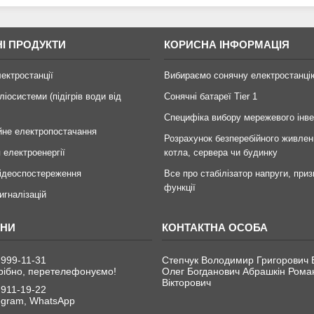
І ПРОДУКТИ
КОРИСНА ІНФОРМАЦІЯ
лектростанції
Вибираємо сонячну електростанці
ліосистеми (підігрів води від
Сонячні батареї Tier 1
Специфіка вибору мережевого інв
йне електропостачання
Розрахунок безперебійного живлен
 електроенергії
котла, сервера чи будинку
ідеоспостереження
Все про стабілізатор напруги, приз
функції
игналізацій
 999-11-31
Степчук Володимир Григорович 
рібно, перетелефонуємо!
Олег Богданович Абрашкін Рома
Вікторович
 911-19-22
legram, WhatsApp