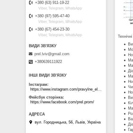
+380 (63) 911-19-22
Viber, Telegram, WhatsApp
+380 (97) 595-47-40
Viber, Telegram, WhatsApp
+380 (67) 454-23-30
Viber, Telegram, WhatsApp
Технічні
Ви
Мо
prel.lviv@gmail.com
Но
Ма
+380639111922
Ма
Ді
ІНШІ ВИДИ ЗВ'ЯЗКУ
Ма
Но
Інстаграм
Чи
https://www.instagram.com/pravylne_electrozhyvlennya/
Но
Фейсбук сторінка
Ви
https://www.facebook.com/prel.prom/
Кі
Ма
Ро
Ваг
вул. Городницька, 56, Львів, Україна
Ді
Га