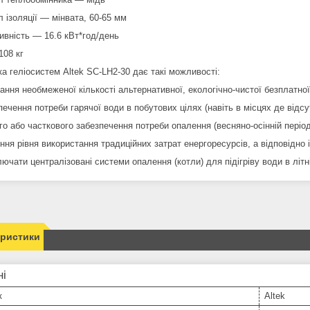
 ізоляції ― мінвата, 60-65 мм
ивність ― 16.6 кВт*год/день
108 кг
а геліосистем Altek SC-LH2-30 дає такі можливості:
ання необмеженої кількості альтернативної, екологічно-чистої безплатної
печення потреби гарячої води в побутових цілях (навіть в місцях де відсу
ого або часткового забезпечення потреби опалення (весняно-осінній пер
ння рівня використання традиційних затрат енергоресурсів, а відповідно 
лючати централізовані системи опалення (котли) для підігріву води в літн
еристики
ні
к
Altek