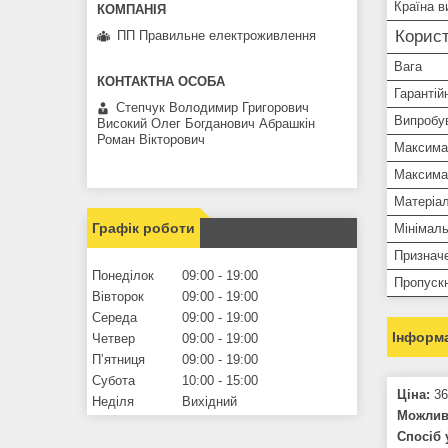
Країна в
Корист
ПП Правильне електроживлення
Вага
Гарантій
Степчук Володимир Григорович
Випробу
Високий Олег Богданович Абрашкін
Роман Вікторович
Максима
Максима
Матеріал
Графік роботи
Мінімал
Признач
Понеділок
09:00
19:00
Пропускн
Вівторок
09:00
19:00
Середа
09:00
19:00
Інформа
Четвер
09:00
19:00
Пʼятниця
09:00
19:00
Субота
10:00
15:00
Ціна:
36
Неділя
Вихідний
Можливо
Спосіб 