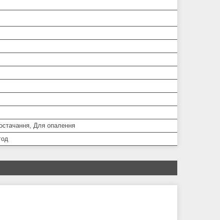
остачання, Для опалення
год