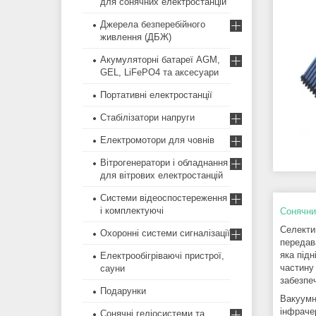
для сонячних електростанцій
Джерела безперебійного
живлення (ДБЖ)
Акумуляторні батареї AGM,
GEL, LiFePO4 та аксесуари
Портативні електростанції
Стабілізатори напруги
Електромотори для човнів
Вітрогенератори і обладнання
для вітрових електростанцій
Системи відеоспостереження
і комплектуючі
Сонячни
Селекти
Охоронні системи сигналізації
передав
яка під
Електрообігріваючі пристрої,
частину
сауни
забезпе
Подарунки
Вакуумн
інфрачер
Сонячні геліосистеми та