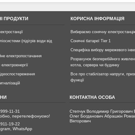
І ПРОДУКТИ
КОРИСНА ІНФОРМАЦІЯ
лектростанції
Вибираємо сонячну електростанці
ліосистеми (підігрів води від
Сонячні батареї Tier 1
Специфіка вибору мережевого інв
йне електропостачання
Розрахунок безперебійного живлен
 електроенергії
котла, сервера чи будинку
ідеоспостереження
Все про стабілізатор напруги, приз
функції
игналізацій
 999-11-31
Степчук Володимир Григорович 
рібно, перетелефонуємо!
Олег Богданович Абрашкін Рома
Вікторович
 911-19-22
legram, WhatsApp