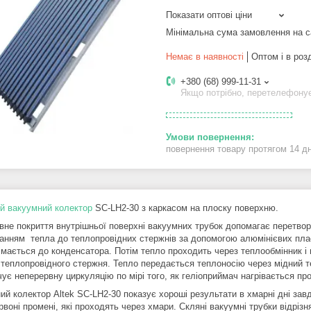
Показати оптові ціни
Мінімальна сума замовлення на с
Немає в наявності
Оптом і в роз
+380 (68) 999-11-31
Якщо потрібно, перетелефону
повернення товару протягом 14 д
й вакуумний колектор
SC-LH2-30 з каркасом на плоску поверхню.
вне покриття внутрішньої поверхні вакуумних трубок допомагає перетвор
анням тепла до теплопровідних стержнів за допомогою алюмінієвих плас
німається до конденсатора. Потім тепло проходить через теплообмінник і
 теплопровідного стержня. Тепло передається теплоносію через мідний т
чує неперервну циркуляцію по мірі того, як геліоприймач нагрівається п
ий колектор Altek SC-LH2-30 показує хороші результати в хмарні дні зав
воні промені, які проходять через хмари. Скляні вакуумні трубки відріз