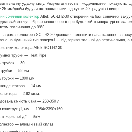
вати значну ударну силу. Результати тестів і моделювання показують, 
у 25 мм/дюйм будучи встановленими під кутом 40 градусів і вище.
ий сонячний колектор
Altek SC-LH2-30 створений на базі сонячних вакуум
оделі забезпечує збір сонячної енергії при будь-якій температурі не за
єнтом поглинання до 99%.
єва рама колектора SC-LH2-30 дозволяє зменшити навантаження на несучі
вана на будь-який тип поверхні ― від горизонтальної до вертикальної, а
ристики колектора Altek SC-LH2-30
уумної трубки ― Heat Pipe
ть трубок ― 30
 трубки ― 58 мм
 трубки ― 1800 мм
 конденсатора ― 14 мм
олектора ― 2.82 кв.м.
дована ємкість бака ― 250-350 л
и конструкції, мм ― 1984х2390х160
єнт корисної дії ― 95%
колектор ― алюмінієвий сплав
л теплообмінника ― мідь