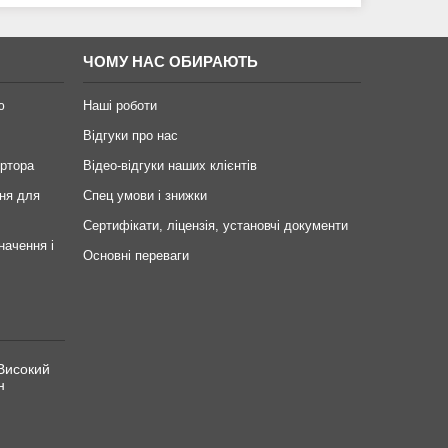
ЧОМУ НАС ОБИРАЮТЬ
ю
Наші роботи
Відгуки про нас
ертора
Відео-відгуки наших клієнтів
ня для
Спец умови і знижки
Сертифікати, ліцензія, установчі документи
начення і
Основні переваги
Високий
н