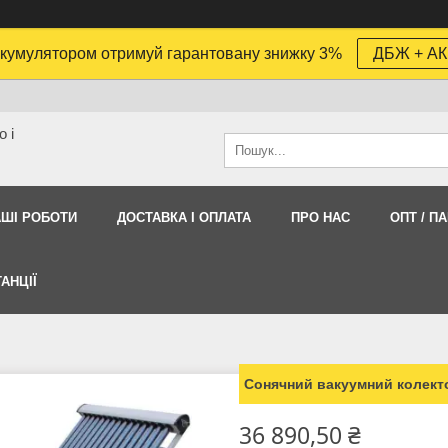
кумулятором отримуй гарантовану знижку 3%
ДБЖ + АК
 і
АШI РОБОТИ
ДОСТАВКА І ОПЛАТА
ПРО НАС
ОПТ / П
АНЦІЇ
Сонячний вакуумний колекто
36 890,50 ₴