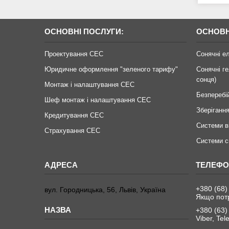
ОСНОВНІ ПОСЛУГИ:
ОСНОВН
Проектування СЕС
Сонячні е
Юридичне оформлення "зеленого тарифу"
Сонячні ге
сонця)
Монтаж і налаштування СЕС
Безперебі
Шеф монтаж і налаштування СЕС
Зберігання
Кредитування СЕС
Системи в
Страхування СЕС
Системи с
+380 (68)
вул. Городницька, 56, Львів, Україна
Якщо пот
+380 (63)
Viber, Te