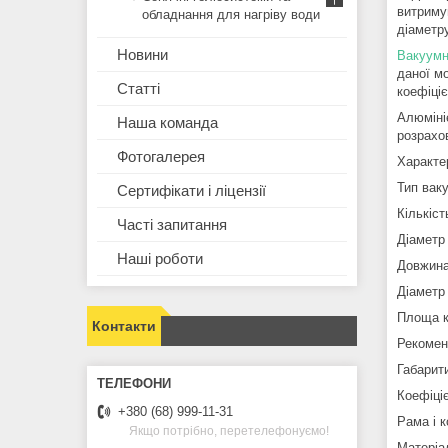
витриму
обладнання для нагріву води
діаметр
Новини
Вакуумн
даної м
Статті
коефіці
Алюміні
Наша команда
розрахо
Фотогалерея
Характе
Тип вак
Сертифікати і ліцензії
Кількіс
Часті запитання
Діаметр
Наші роботи
Довжина
Діаметр
Площа к
Контакти
Рекомен
Габарит
Коефіці
+380 (68) 999-11-31
Рама і 
Якщо потрібно, перетелефонуємо!
Матеріа