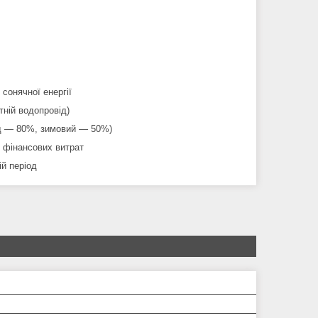
 сонячної енергії
тній водопровід)
іод ― 80%, зимовий ― 50%)
і фінансових витрат
ій період