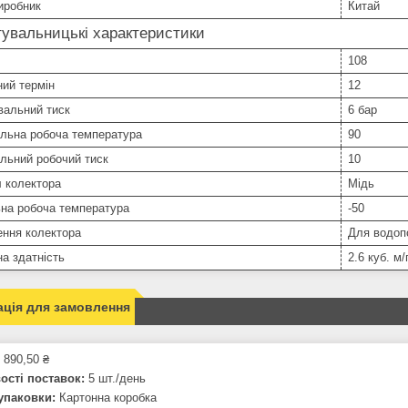
иробник
Китай
увальницькі характеристики
108
ний термін
12
вальний тиск
6 бар
льна робоча температура
90
льний робочий тиск
10
 колектора
Мідь
ьна робоча температура
-50
ення колектора
Для водоп
а здатність
2.6 куб. м/
ція для замовлення
 890,50 ₴
сті поставок:
5 шт./день
упаковки:
Картонна коробка