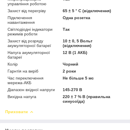
управління роботою
Захист від перегріву
65 ± 5 ° C (відключення)
Підключення
Одна розетка
навантаження
Світлодіодні індикатори
Так
режимів роботи
Захист від розряду
10 ± 0, 5 Вольт
акумуляторної батареї
(відключення)
Напуга акумуляторної
12 В (1 АКБ)
батареї
Колір
Чорний
Гарнтія на виріб
2 роки
Час переключення
Не більше 5 мс
мережа-АКБ
Діапазон вхідної напруги
145-270 В
Вихідна напуга
220 ± 7 % В (правильна
синусоїда)
Приховати