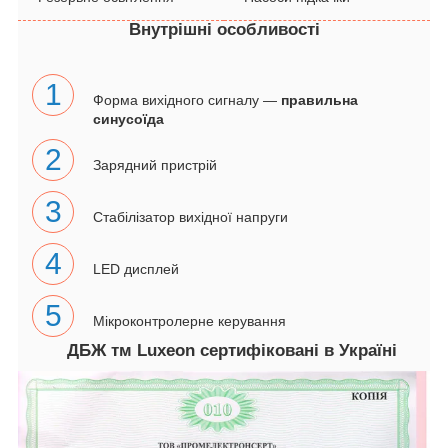
Внутрішні особливості
1
Форма вихідного сигналу ―
правильна
синусоїда
2
Зарядний пристрій
3
Стабілізатор вихідної напруги
4
LED дисплей
5
Мікроконтролерне керування
ДБЖ тм Luxeon сертифіковані в Україні