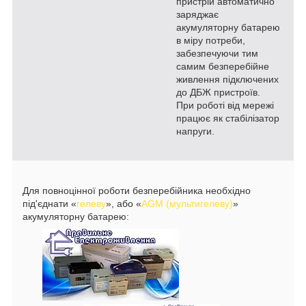
пристрій автоматично
заряджає
акумуляторну батарею
в міру потреби,
забезпечуючи тим
самим безперебійне
живлення підключених
до ДБЖ пристроїв.
При роботі від мережі
працює як стабілізатор
напруги.
Для повноцінної роботи безперебійника необхідно
під'єднати «
гелеву
», або «
AGM (мультигелеву)
»
акумуляторну батарею: