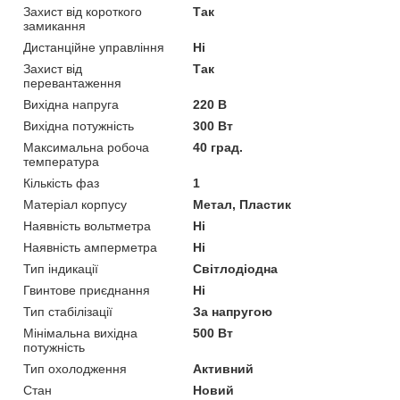
Захист від короткого
Так
замикання
Дистанційне управління
Ні
Захист від
Так
перевантаження
Вихідна напруга
220 В
Вихідна потужність
300 Вт
Максимальна робоча
40 град.
температура
Кількість фаз
1
Матеріал корпусу
Метал, Пластик
Наявність вольтметра
Ні
Наявність амперметра
Ні
Тип індикації
Світлодіодна
Гвинтове приєднання
Ні
Тип стабілізації
За напругою
Мінімальна вихідна
500 Вт
потужність
Тип охолодження
Активний
Стан
Новий