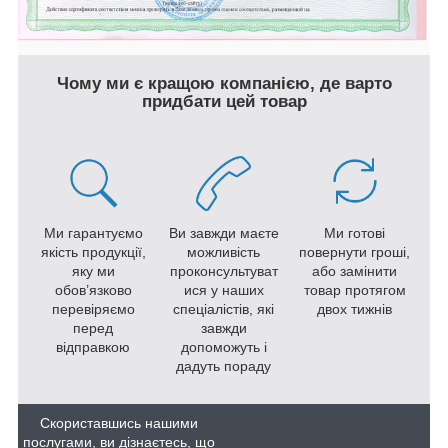
Чому ми є кращою компанією, де варто
придбати цей товар
Ми гарантуємо
Ви завжди маєте
Ми готові
якість продукції,
можливість
повернути гроші,
яку ми
проконсультуват
або замінити
обов’язково
ися у наших
товар протягом
перевіряємо
спеціалістів, які
двох тижнів
перед
завжди
відправкою
допоможуть і
дадуть пораду
Скориставшись нашими
послугами, ви дізнаєтесь, що