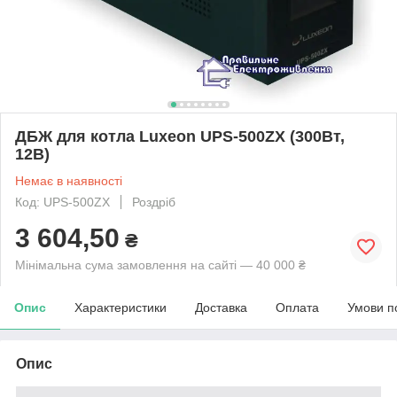
ДБЖ для котла Luxeon UPS-500ZX (300Вт,
12В)
Немає в наявності
Код: UPS-500ZX
Роздріб
3 604,50
₴
Мінімальна сума замовлення на сайті — 40 000 ₴
Опис
Характеристики
Доставка
Оплата
Умови п
Опис