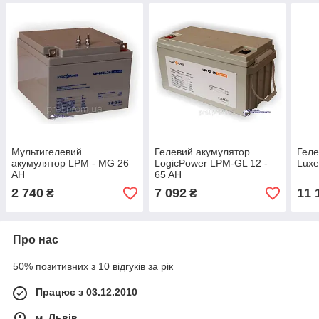
Мультигелевий
Гелевий акумулятор
Геле
акумулятор LPM - MG 26
LogicPower LPM-GL 12 -
Luxe
AH
65 AH
2 740
7 092
11 
₴
₴
Про нас
50% позитивних з 10 відгуків за рік
Працює з 03.12.2010
м. Львів