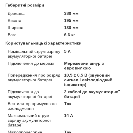
Габаритні розміри
Довжина
380 мм
Висота
195 мм
Ширина
130 мм
Вага
6.6 кг
Користувальницькі характеристики
Номінальний струм заряду
5 А
акумуляторної батареї
Підключення до мережі
Мережевий шнур з
євровилкою
Попередження про розряд
10,5 ± 0,5 В (звуковий
акумуляторної батареї
сигнал і світлодіодний
індикатор)
Підключення до
2 кабелі до акумуляторної
акумуляторної батареї
батареї
Вентилятор примусового
Так
охолодження
Максимальний струм
14 А
заряду акумуляторної
батареї
Мікропроцесорне
Так