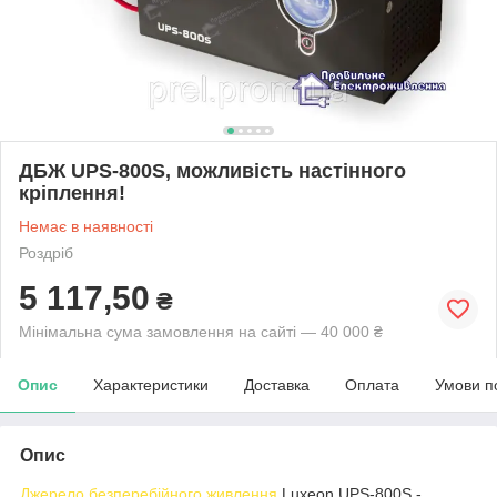
ДБЖ UPS-800S, можливість настінного
кріплення!
Немає в наявності
Роздріб
5 117,50
₴
Мінімальна сума замовлення на сайті — 40 000 ₴
Опис
Характеристики
Доставка
Оплата
Умови п
Опис
Джерело безперебійного живлення
Luxeon UPS-800S -