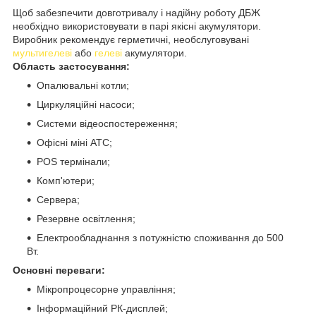
Щоб забезпечити довготривалу і надійну роботу ДБЖ
необхідно використовувати в парі якісні акумулятори.
Виробник рекомендує герметичні, необслуговувані
мультигелеві
або
гелеві
акумулятори.
Область застосування:
Опалювальні котли;
Циркуляційні насоси;
Системи відеоспостереження;
Офісні міні АТС;
POS термінали;
Комп'ютери;
Сервера;
Резервне освітлення;
Електрообладнання з потужністю споживання до 500
Вт.
Основні переваги:
Мікропроцесорне управління;
Інформаційний РК-дисплей;