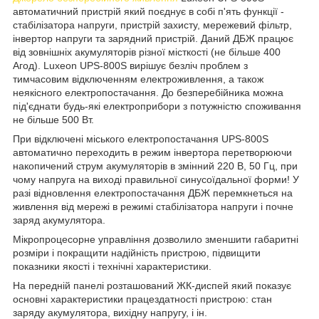
автоматичний пристрій який поєднує в собі п'ять функції -
стабілізатора напруги, пристрій захисту, мережевий фільтр,
інвертор напруги та зарядний пристрій. Даний ДБЖ працює
від зовнішніх акумуляторів різної місткості (не більше 400
Агод). Luxeon UPS-800S вирішує безліч проблем з
тимчасовим відключенням електроживлення, а також
неякісного електропостачання. До безперебійника можна
під'єднати будь-які електроприбори з потужністю споживання
не більше 500 Вт.
При відключені міського електропостачання UPS-800S
автоматично переходить в режим інвертора перетворюючи
накопичений струм акумуляторів в змінний 220 В, 50 Гц, при
чому напруга на виході правильної синусоїдальної форми! У
разі відновлення електропостачання ДБЖ перемкнеться на
живлення від мережі в режимі стабілізатора напруги і почне
заряд акумулятора.
Мікропроцесорне управління дозволило зменшити габаритні
розміри і покращити надійність пристрою, підвищити
показники якості і технічні характеристики.
На передній панелі розташований ЖК-диспей який показує
основні характеристики працездатності пристрою: стан
заряду акумулятора, вихідну напругу, і ін.