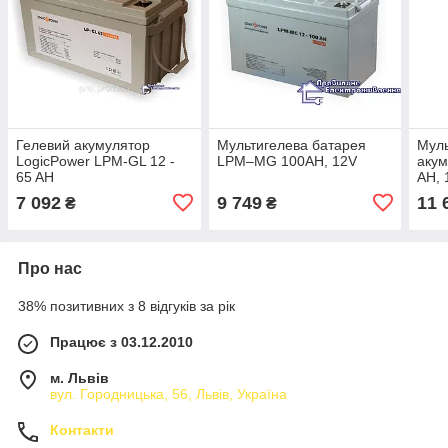
Гелевий акумулятор
Мультигелева батарея
Муль
LogicPower LPM-GL 12 -
LPM–MG 100AH, 12V
аку
65 AH
AH, 
7 092
9 749
11 
₴
₴
Про нас
38% позитивних з 8 відгуків за рік
Працює з 03.12.2010
м. Львів
вул. Городницька, 56, Львів, Україна
Контакти