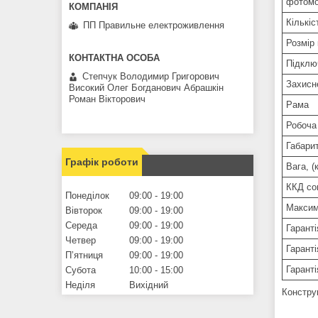
фотомо
Кількіс
ПП Правильне електроживлення
Розмір
Підклю
Степчук Володимир Григорович
Захисн
Високий Олег Богданович Абрашкін
Роман Вікторович
Рама
Робоча
Габари
Графік роботи
Вага, (
ККД со
Понеділок
09:00
19:00
Максим
Вівторок
09:00
19:00
Середа
09:00
19:00
Гаранті
Четвер
09:00
19:00
Гаранті
Пʼятниця
09:00
19:00
Гаранті
Субота
10:00
15:00
Неділя
Вихідний
Констру