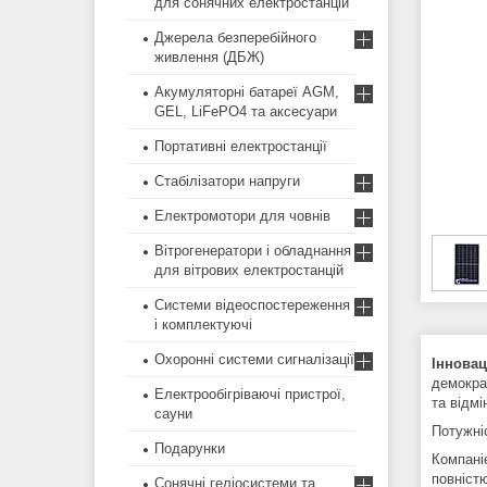
для сонячних електростанцій
Джерела безперебійного
живлення (ДБЖ)
Акумуляторні батареї AGM,
GEL, LiFePO4 та аксесуари
Портативні електростанції
Стабілізатори напруги
Електромотори для човнів
Вітрогенератори і обладнання
для вітрових електростанцій
Системи відеоспостереження
і комплектуючі
Охоронні системи сигналізації
Іннова
демократ
Електрообігріваючі пристрої,
та відмі
сауни
Потужні
Подарунки
Компані
повніст
Сонячні геліосистеми та