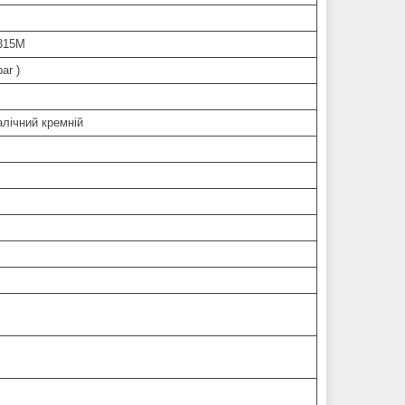
315M
ar )
лічний кремній