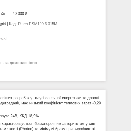
айті — 40 000 ₴
дріб
Код:
Risen RSM120-6-315M
ємо!
нів
за домовленістю
віших розробок у галузі сонячної енергетики та доволі
-деградації, має низький коефіцієнт теплових втрат -0,29
пруга 24В, ККД 18,9%.
я характеризується беззаперечним авторитетом у світі,
м якості (Photon) та мінімумі браку при виробництві.