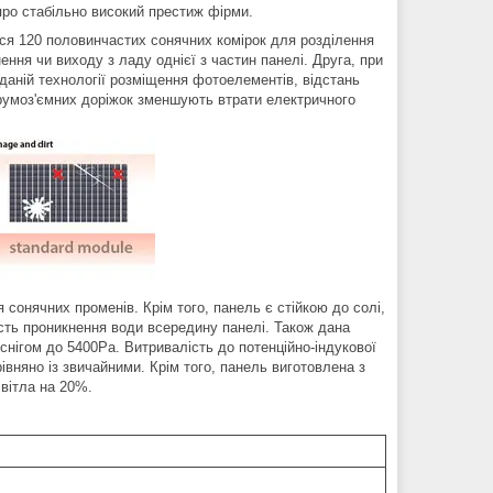
ь про стабільно високий престиж фірми.
ться 120 половинчастих сонячних комірок для розділення
нення чи виходу з ладу однієї з частин панелі. Друга, при
даній технології розміщення фотоелементів, відстань
румоз'ємних доріжок зменшують втрати електричного
 сонячних променів. Крім того, панель є стійкою до солі,
ість проникнення води всередину панелі. Також дана
снігом до 5400Ра. Витривалість до потенційно-індукової
івняно із звичайними. Крім того, панель виготовлена з
вітла на 20%.