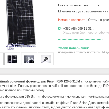
Показати оптові ціни
Мінімальна сума замовлення на с
Немає в наявності
Оптом і в роз
+380 (68) 999-11-31
Якщо потрібно, перетелефону
повернення товару протягом 14 д
ційний сонячний фотомодуль Risen RSM120-6-315M
є поєднанням найно
ичної ціни. Панель розроблена за half-cell технологією, є стійкою до PID
нно працює при хмарній погоді.
сть фотомодуля 315 Вт, тип фотоелемента - монокристал, номінальна на
єю-виробником даної панелі є китайська фірма Risen Solar. Дана компані
ю автоматизованим виробництвом, відповідністю європейським сертифіката