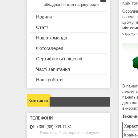
Крім тог
обладнання для нагріву води
Особливі
Новини
панелі, 
цьому, 
Статті
між сам
струму п
Наша команда
Фотогалерея
Сертифікати і ліцензії
Часті запитання
Наші роботи
В панелі
аміаку 
панель в
Контакти
деградац
викорис
Технічн
Характ
+380 (68) 999-11-31
Якщо потрібно, перетелефонуємо!
Країна