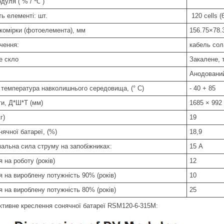
дуля ( % / ℃ )
ть елементі: шт.
120 cells 
 комірки (фотоелемента), мм
156.75×78.
чення:
кабель сол
е скло
Закалене,
Анодований
 температура навколишнього середовища, (° C)
- 40 + 85
ти, Д*Ш*Т (мм)
1685 × 992
кг)
19
нячної батареї, (%)
18,9
альна сила струму на запобіжниках:
15 А
я на роботу (років)
12
я на вироблену потужність 90% (років)
10
я на вироблену потужність 80% (років)
25
ктивне креслення сонячної батареї RSM120-6-315M: