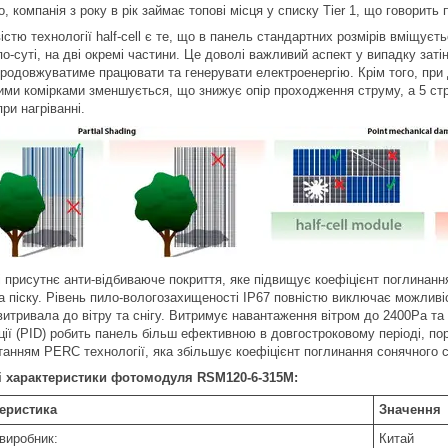
о, компанія з року в рік займає топові місця у списку Tier 1, що говорит
стю технології half-cell є те, що в панель стандартних розмірів вміщує
по-суті, на дві окремі частини. Це доволі важливий аспект у випадку заті
продовжуватиме працювати та генерувати електроенергію. Крім того, при 
ими комірками зменшується, що знижує опір проходження струму, а 5 ст
ри нагріванні.
 присутнє анти-відбиваюче покриття, яке підвищує коефіцієнт поглинання
та піску. Рівень пило-вологозахищеності ІР67 повністю виключає можлив
итривала до вітру та снігу. Витримує навантаження вітром до 2400Ра та 
ії (PID) робить панель більш ефективною в довгостроковому періоді, пор
танням PERC технології, яка збільшує коефіцієнт поглинання сонячного с
і характеристики фотомодуля RSM120-6-315M:
еристика
Значення
-виробник:
Китай