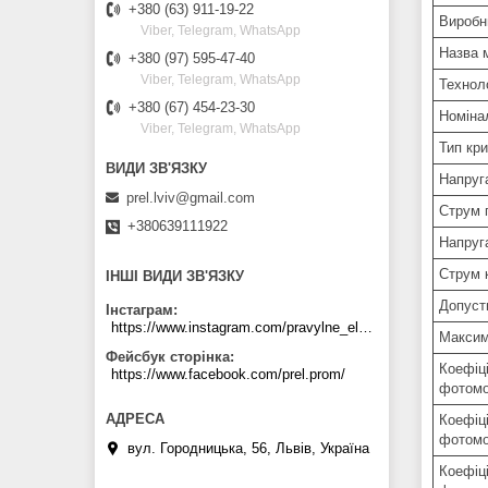
+380 (63) 911-19-22
Виробни
Viber, Telegram, WhatsApp
Назва 
+380 (97) 595-47-40
Viber, Telegram, WhatsApp
Технол
+380 (67) 454-23-30
Номінал
Viber, Telegram, WhatsApp
Тип кр
Напруга
prel.lviv@gmail.com
Струм п
+380639111922
Напруга
Струм к
ІНШІ ВИДИ ЗВ'ЯЗКУ
Допуст
Інстаграм
https://www.instagram.com/pravylne_electrozhyvlennya/
Максим
Фейсбук сторінка
Коефіці
https://www.facebook.com/prel.prom/
фотомо
Коефіці
фотомо
вул. Городницька, 56, Львів, Україна
Коефіці