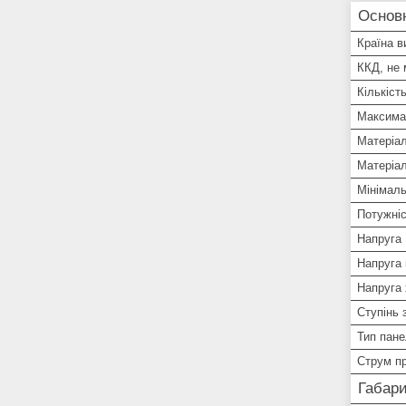
Основ
Країна в
ККД, не
Кількіст
Максима
Матеріа
Матеріа
Мінімал
Потужні
Напруга
Напруга 
Напруга 
Ступінь 
Тип пане
Струм пр
Габари