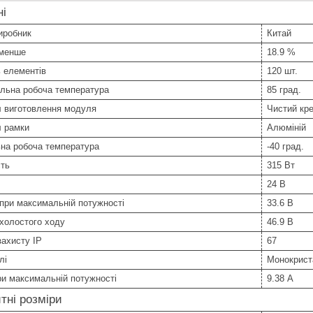
ні
иробник
Китай
 менше
18.9 %
ь елементів
120 шт.
льна робоча температура
85 град.
л виготовлення модуля
Чистий кр
л рамки
Алюміній
ьна робоча температура
-40 град.
сть
315 Вт
24 В
при максимальній потужності
33.6 В
холостого ходу
46.9 В
захисту IP
67
лі
Монокрист
и максимальній потужності
9.38 А
тні розміри