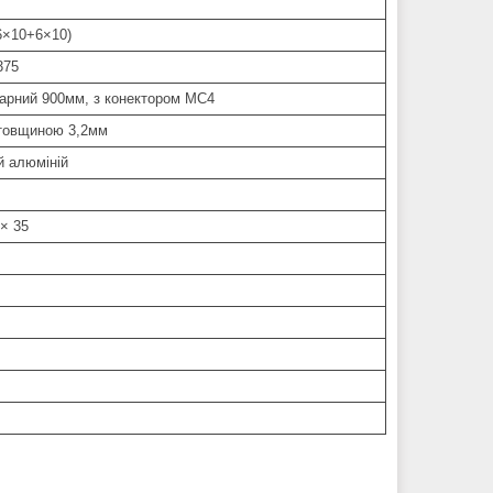
(6×10+6×10)
375
арний 900мм, з конектором МС4
 товщиною 3,2мм
 алюміній
 × 35