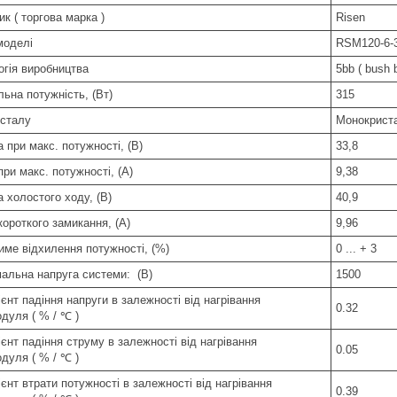
к ( торгова марка )
Risen
моделі
RSM120-6-
огія виробництва
5bb ( bush b
ьна потужність, (Вт)
315
исталу
Монокриста
 при макс. потужності, (В)
33,8
ри макс. потужності, (A)
9,38
 холостого ходу, (В)
40,9
ороткого замикання, (A)
9,96
име відхилення потужності, (%)
0 ... + 3
альна напруга системи: (В)
1500
єнт падіння напруги в залежності від нагрівання
0.32
дуля ( % / ℃ )
єнт падіння струму в залежності від нагрівання
0.05
дуля ( % / ℃ )
єнт втрати потужності в залежності від нагрівання
0.39