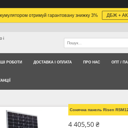
кумулятором отримуй гарантовану знижку 3%
ДБЖ + АК
 і
АШI РОБОТИ
ДОСТАВКА І ОПЛАТА
ПРО НАС
ОПТ / П
АНЦІЇ
Сонячна панель Risen RSM1
4 405,50 ₴