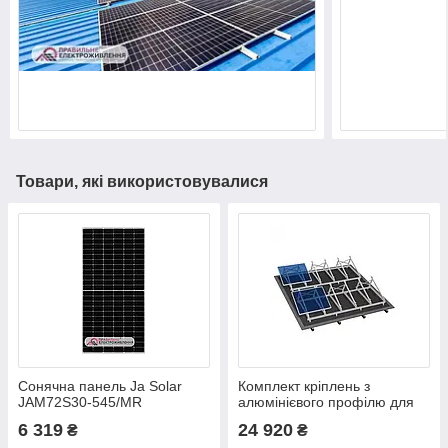
Товари, які використовувалися
Сонячна панель Ja Solar
Комплект кріплень з
JAM72S30-545/MR
алюмінієвого профілю для
плоского даху з кріпленням
6 319
24 920
₴
₴
до нього на 8 модулів