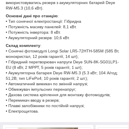
використовуватись резерв з акумуляторних батарей Deye
RW-M5.3 (10,6 кВт).
Основні дані про станцію
:
• Тип сонячної електростанції: Гібридна
• Потужність масиву панелей: 8,1 кВт.
• Потужність інвертора: 8 кВт.
• Акумуляторний резерв: 10,6 кВт.
Склад комплекту
:
• Сонячні фотомодулі Longi Solar LR5-72HTH-585M (585 Вт,
монокристал, 12 років гарантії, 14 шт);
• Гібридний перетворювач напруги Deye SUN-8K-SG01LP1-
EU (8 кВт, 2 МРРТ, 5 років гарантії, 1 шт);
• Акумуляторна батарея Deye RW-M5.3 (5.3 кВт; 104 А/год;
51,2В; тип LiFePo4; 10 років гарантії; 2 шт.);
• Автоматичний вимикач по змінній напрузі;
• Обмежувач імпульсних перенапруг;
• Дахова система кріплення для монтажу фотомодулів;
• Перемикач вводу в резерв;
• Плавкі запобіжники по постійній напрузі;
• Електрощитова.