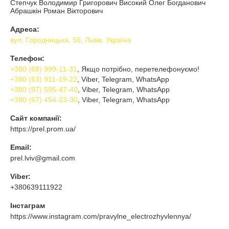
Степчук Володимир Григорович Високий Олег Богданович
Абрашкін Роман Вікторович
Адреса:
вул. Городницька, 56, Львів, Україна
Телефон:
+380 (68) 999-11-31
, Якщо потрібно, перетелефонуємо!
+380 (63) 911-19-22
, Viber, Telegram, WhatsApp
+380 (97) 595-47-40
, Viber, Telegram, WhatsApp
+380 (67) 454-23-30
, Viber, Telegram, WhatsApp
Сайт компанії:
https://prel.prom.ua/
Email:
prel.lviv@gmail.com
Viber:
+380639111922
Інстаграм
https://www.instagram.com/pravylne_electrozhyvlennya/